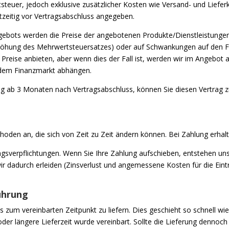
rtsteuer, jedoch exklusive zusätzlicher Kosten wie Versand- und Lief
zeitig vor Vertragsabschluss angegeben.
gebots werden die Preise der angebotenen Produkte/Dienstleistungen
rhöhung des Mehrwertsteuersatzes) oder auf Schwankungen auf den Fin
e Preise anbieten, aber wenn dies der Fall ist, werden wir im Angebot
 dem Finanzmarkt abhängen.
ng ab 3 Monaten nach Vertragsabschluss, können Sie diesen Vertrag z
oden an, die sich von Zeit zu Zeit ändern können. Bei Zahlung erhal
gsverpflichtungen. Wenn Sie Ihre Zahlung aufschieben, entstehen uns
ir dadurch erleiden (Zinsverlust und angemessene Kosten für die Eint
ührung
 zum vereinbarten Zeitpunkt zu liefern. Dies geschieht so schnell wi
der längere Lieferzeit wurde vereinbart. Sollte die Lieferung dennoch v