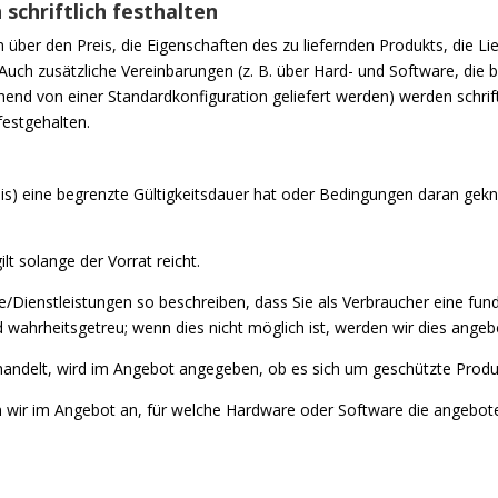
 schriftlich festhalten
ber den Preis, die Eigenschaften des zu liefernden Produkts, die Lie
n. Auch zusätzliche Vereinbarungen (z. B. über Hard- und Software, di
end von einer Standardkonfiguration geliefert werden) werden schrift
festgehalten.
s) eine begrenzte Gültigkeitsdauer hat oder Bedingungen daran geknü
t solange der Vorrat reicht.
Dienstleistungen so beschreiben, dass Sie als Verbraucher eine fund
wahrheitsgetreu; wenn dies nicht möglich ist, werden wir dies angeb
 handelt, wird im Angebot angegeben, ob es sich um geschützte Produ
n wir im Angebot an, für welche Hardware oder Software die angebote