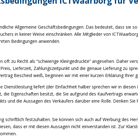
tsbedingungen ICTWaarborg für V
liche Allgemeine Geschäftsbedingungen. Das bedeutet, dass sie so k
auchers in keiner Weise einschränken. Alle Mitglieder von ICTWaarbo
ührten Bedingungen anwenden.
oft zu Recht als “schwierige Kleingedruckte” angesehen. Daher vers
reis, Lieferzeit, Zahlungszeitpunkt und die genaue Lieferung zu sprec
rtrag Bescheid weiß, beginnen wir mit einer kurzen Erklärung Ihrer g
e Dienstleistung liefert (der Einfachheit halber sprechen wir in diese
rt, die Eigenschaften besitzt, die Sie aufgrund des Kaufvertrags erwa
ukts und die Aussagen des Verkäufers darüber eine Rolle. Denken Sie h
ung schriftlich festzuhalten. Sie können sich auch auf Werbung des Hers
esen, dass er mit diesen Aussagen nicht einverstanden ist. Zur Klarst
enommen.