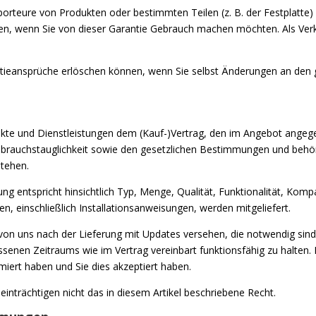
porteure von Produkten oder bestimmten Teilen (z. B. der Festplatte) 
n, wenn Sie von dieser Garantie Gebrauch machen möchten. Als Verkäu
antieansprüche erlöschen können, wenn Sie selbst Änderungen an den 
ukte und Dienstleistungen dem (Kauf-)Vertrag, den im Angebot angeg
brauchstauglichkeit sowie den gesetzlichen Bestimmungen und behörd
stehen.
ng entspricht hinsichtlich Typ, Menge, Qualität, Funktionalität, Kompat
n, einschließlich Installationsanweisungen, werden mitgeliefert.
d von uns nach der Lieferung mit Updates versehen, die notwendig sin
enen Zeitraums wie im Vertrag vereinbart funktionsfähig zu halten. 
rmiert haben und Sie dies akzeptiert haben.
einträchtigen nicht das in diesem Artikel beschriebene Recht.