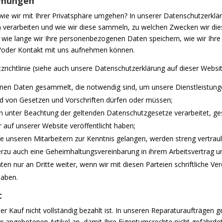
immungen
ie wir mit Ihrer Privatsphäre umgehen? In unserer Datenschutzerklär
erarbeiten und wie wir diese sammeln, zu welchen Zwecken wir dies
wie lange wir Ihre personenbezogenen Daten speichern, wie wir Ih
/oder Kontakt mit uns aufnehmen können.
zrichtlinie (siehe auch unsere Datenschutzerklärung auf dieser Websit
en Daten gesammelt, die notwendig sind, um unsere Dienstleistungen
nd von Gesetzen und Vorschriften dürfen oder müssen;
unter Beachtung der geltenden Datenschutzgesetze verarbeitet, ges
r auf unserer Website veröffentlicht haben;
e unseren Mitarbeitern zur Kenntnis gelangen, werden streng vertrau
ierzu auch eine Geheimhaltungsvereinbarung in ihrem Arbeitsvertrag u
 nur an Dritte weiter, wenn wir mit diesen Parteien schriftliche Ver
aben.
t
er Kauf nicht vollständig bezahlt ist. In unseren Reparaturaufträgen 
r angebotenen Artikel an, damit Ihre Eigentumsrechte nicht gefährde