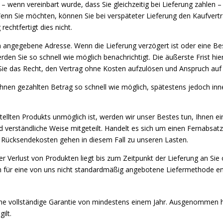
– wenn vereinbart wurde, dass Sie gleichzeitig bei Lieferung zahlen –
enn Sie möchten, können Sie bei verspäteter Lieferung den Kaufvertra
rechtfertigt dies nicht.
en angegebene Adresse. Wenn die Lieferung verzögert ist oder eine Bes
rden Sie so schnell wie möglich benachrichtigt. Die äußerste Frist hi
n Sie das Recht, den Vertrag ohne Kosten aufzulösen und Anspruch auf
hnen gezahlten Betrag so schnell wie möglich, spätestens jedoch in
ellten Produkts unmöglich ist, werden wir unser Bestes tun, Ihnen ein
d verständliche Weise mitgeteilt. Handelt es sich um einen Fernabsatzv
 Rücksendekosten gehen in diesem Fall zu unseren Lasten.
 Verlust von Produkten liegt bis zum Zeitpunkt der Lieferung an Sie 
ich für eine von uns nicht standardmäßig angebotene Liefermethode e
eine vollständige Garantie von mindestens einem Jahr. Ausgenommen hi
ilt.