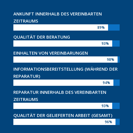
ANKUNFT INNERHALB DES VEREINBARTEN
ZEITRAUMS
89%
89%
QUALITÄT DER BERATUNG
93%
93%
EINHALTEN VON VEREINBARUNGEN
98%
98%
INFORMATIONSBEREITSTELLUNG (WÄHREND DER
REPARATUR)
94%
94%
REPARATUR INNERHALB DES VEREINBARTEN
ZEITRAUMS
93%
93%
QUALITÄT DER GELIEFERTEN ARBEIT (GESAMT)
96%
96%