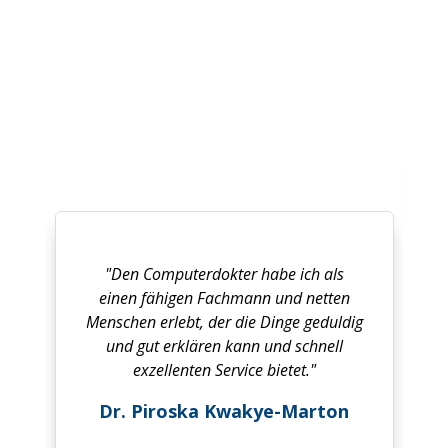
"Seit Februar 2020 erhalte ich bei
Problemen mit meinem PC stets
sofortige gute Hilfe von meinem
s
Computerdokter. Jährlich kümmert er
n
sich um die Verlängerung meines
dig
Norton-Sicherheitsabonnements,
l
aktiviert meinen Strato-Domainnamen
und installiert Updates für Microsoft
Office 365 und Windows. Zudem
n
erhalte ich klare Rechnungen."